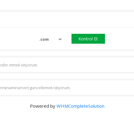
Kontrol Et
ansfer etmek istiyorum.
arını(nameserver) güncellemek istiyorum.
Powered by
WHMCompleteSolution