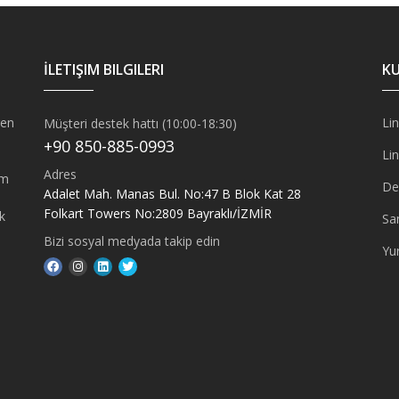
İLETIŞIM BILGILERI
KU
ren
Lin
Müşteri destek hattı (10:00-18:30)
+90 850-885-0993
Lin
Adres
ım
De
Adalet Mah. Manas Bul. No:47 B Blok Kat 28
Folkart Towers No:2809 Bayraklı/İZMİR
k
Sa
Bizi sosyal medyada takip edin
Yur