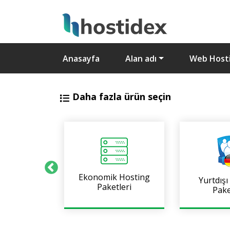
Anasayfa
Alan adı
Web Host
Daha fazla ürün seçin
Ekonomik Hosting
Yurtdışı
 E-posta
Paketleri
Pake